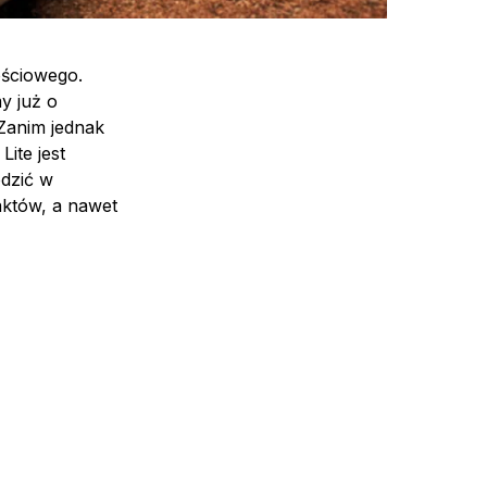
ościowego.
y już o
 Zanim jednak
ite jest
dzić w
aktów, a nawet