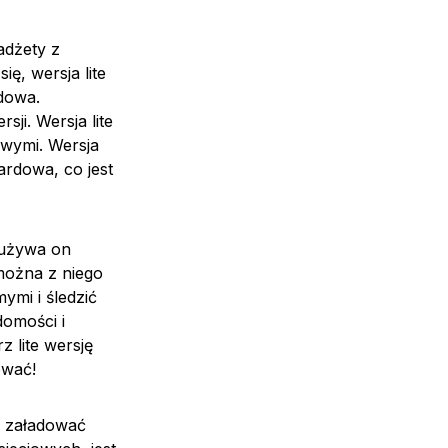
adżety z
ę, wersja lite
dowa.
ji. Wersja lite
owymi. Wersja
ardowa, co jest
 Zużywa on
 można z niego
ymi i śledzić
omości i
 lite wersję
ować!
y załadować