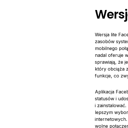
Wersj
Wersja lite Fa
zasobów system
mobilnego połą
nadal oferuje w
sprawiają, że 
który obciąża z
funkcje, co zw
Aplikacja Face
statusów i udo
i zainstalować
lepszym wybor
internetowych.
wolne połączeni