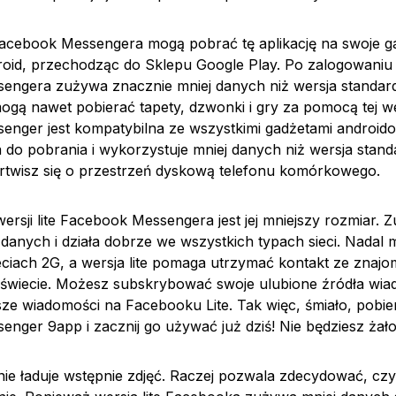
acebook Messengera mogą pobrać tę aplikację na swoje g
id, przechodząc do Sklepu Google Play. Po zalogowaniu si
engera zużywa znacznie mniej danych niż wersja standar
gą nawet pobierać tapety, dzwonki i gry za pomocą tej wers
nger jest kompatybilna ze wszystkimi gadżetami android
za do pobrania i wykorzystuje mniej danych niż wersja stand
artwisz się o przestrzeń dyskową telefonu komórkowego.
wersji lite Facebook Messengera jest jej mniejszy rozmiar.
 danych i działa dobrze we wszystkich typach sieci. Nadal
eciach 2G, a wersja lite pomaga utrzymać kontakt ze znajom
świecie. Możesz subskrybować swoje ulubione źródła wiad
ze wiadomości na Facebooku Lite. Tak więc, śmiało, pobierz
nger 9app i zacznij go używać już dziś! Nie będziesz żał
nie ładuje wstępnie zdjęć. Raczej pozwala zdecydować, cz