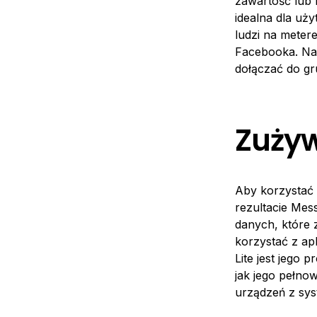
zawartość lub 
idealna dla uży
ludzi na meter
Facebooka. Nad
dołączać do gr
Zuży
Aby korzystać 
rezultacie Mes
danych, które 
korzystać z ap
Lite jest jego 
jak jego pełno
urządzeń z sys