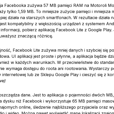
cja Facebooka zużywa 57 MB pamięci RAM na Motoroli Mot
waży tylko 1,59 MB. To mniejsze zużycie pamięci i mniejsza
epiej działa na starszych smartfonach. W rezultacie działa 
 jest kompatybilny z większością urządzeń z systemem And
informacji, pobierz aplikację Facebook Lite z Google Play.
uważysz znaczącą różnicę.
jność, Facebook Lite zużywa mniej danych i szybciej się po
owa. UI aplikacji jest proste i płynne, a aplikacja będzie dz
również w każdych warunkach. W przeciwieństwie do standard
nie wymaga dostępu do roota ani rootowania. Wystarczy p
ny internetowej lub ze Sklepu Google Play i cieszyć się z kor
ej!
oszczędza dane. Jest to aplikacja o pojemności dwóch MB
na dysku niż Facebook i wykorzystuje 65 MB pamięci maso
najomych online, śledzenie najbliższego przyjaciela oraz w
io i wideo. Można nawet wyświetlić mapę lokalizacji znajo