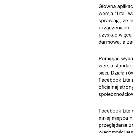
Główna aplika
wersja “Lite” 
sprawiają, że l
urządzeniach i
uzyskać więcej 
darmowa, a za
Pomijając wyda
wersja standard
sieci. Działa 
Facebook Lite 
oficjalnej stro
społecznościow
Facebook Lite 
mniej miejsca 
przeglądanie z
wiadomości aud