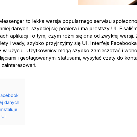
Messenger to lekka wersja popularnego serwisu społeczn
iej danych, szybciej się pobiera i ma prostszy UI. Pisaliśm
h aplikacji i o tym, czym różni się ona od zwykłej wersji.
ety i wady, szybko przyjrzyjmy się UI. Interfejs Facebooka L
y w użyciu. Użytkownicy mogą szybko zamieszczać i wcho
zdjęciami i geotagowanymi statusami, wysyłać czaty do kont
 zainteresowań.
 Facebook
ej danych
instaluje
 UI