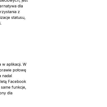
ieciowych, jest
ternatywa dla
rzystania z
zacje statusu,
.
w aplikacji. W
 prawie połowę
a nadal
zaletą Facebook
e same funkcje,
pny dla