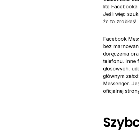
lite Facebooka 
Jeśli więc szuk
że to zrobiłeś!
Facebook Messe
bez marnowania
doręczenia or
telefonu. Inne
głosowych, udo
głównym założe
Messenger. Jeś
oficjalnej stro
Szybci