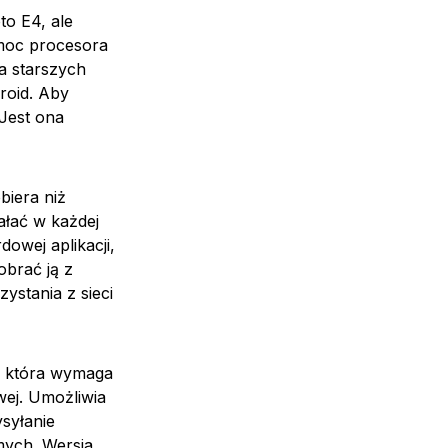
o E4, ale
 moc procesora
na starszych
roid. Aby
 Jest ona
biera niż
iałać w każdej
owej aplikacji,
obrać ją z
zystania z sieci
, która wymaga
wej. Umożliwia
ysyłanie
mych. Wersja