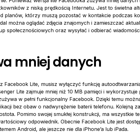
nie. Ponieważ wersja lite Facebooka zużywa mniej danych s
tkowników z niską prędkością Internetu. Jest to świetna al
ed planów, którzy muszą pozostać w kontakcie podczas ko
al można oglądać zdjęcia znajomych i zamieszczać aktuali
up społecznościowych oraz wysyłać i odbierać wiadomości
wa mniej danych
z Facebook Lite, musisz wyłączyć funkcję autoodtwarzania 
senger Lite zajmuje mniej niż 10 MB pamięci i wykorzystuje
zużywa w pełni funkcjonalny Facebook. Dzięki temu możn
likacji bez obaw o nadwyrężenie baterii telefonu. Kolejną 
prostota. Pomimo swojej smukłej konstrukcji, ma wszystkie t
wartościowy odpowiednik. Obecnie Facebook Lite jest dostę
temem Android, ale jeszcze nie dla iPhone’a lub iPada.