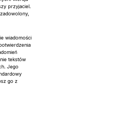
zy przyjaciel.
z zadowolony,
ie wiadomości
potwierdzenia
adomień
nie tekstów
ch. Jego
tandardowy
esz go z