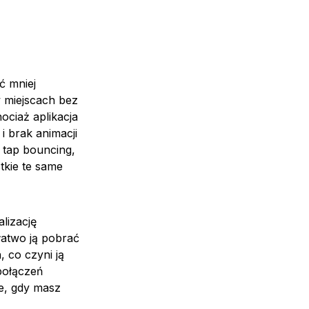
ć mniej
 miejscach bez
ociaż aplikacja
 i brak animacji
e tap bouncing,
tkie te same
lizację
łatwo ją pobrać
 co czyni ją
połączeń
e, gdy masz