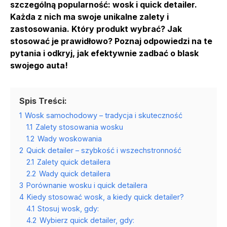
szczególną popularność: wosk i quick detailer.
Każda z nich ma swoje unikalne zalety i
zastosowania. Który produkt wybrać? Jak
stosować je prawidłowo? Poznaj odpowiedzi na te
pytania i odkryj, jak efektywnie zadbać o blask
swojego auta!
Spis Treści:
1
Wosk samochodowy – tradycja i skuteczność
1.1
Zalety stosowania wosku
1.2
Wady woskowania
2
Quick detailer – szybkość i wszechstronność
2.1
Zalety quick detailera
2.2
Wady quick detailera
3
Porównanie wosku i quick detailera
4
Kiedy stosować wosk, a kiedy quick detailer?
4.1
Stosuj wosk, gdy:
4.2
Wybierz quick detailer, gdy: