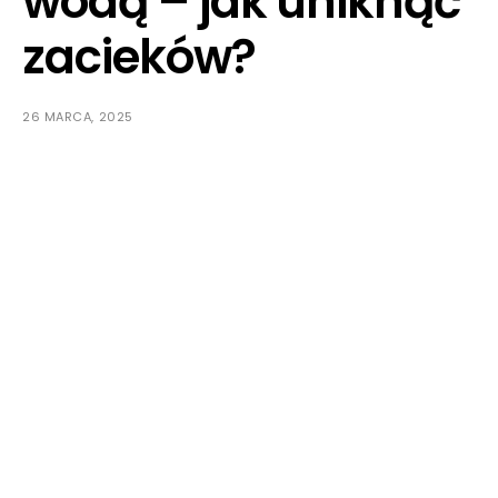
wodą – jak uniknąć
zacieków?
26 MARCA, 2025
Czy zmagasz się z uporczywymi zaciekami po