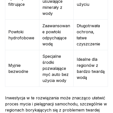
usuwające
filtrujące
użyciu
minerały z
wody
Zaawansowan
Długotrwała
Powłoki
e powłoki
ochrona,
hydrofobowe
odpychające
łatwe
wodę
czyszczenie
Specjalne
Idealne dla
środki
Myjnie
regionów z
pozwalające
bezwodne
bardzo twardą
myć auto bez
wodą
użycia wody
Inwestycja w te rozwiązania może znacząco ułatwić
proces mycia i pielęgnacji samochodu, szczególnie w
regionach borykających się z problemem twardej