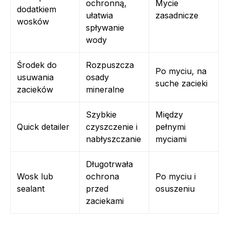
ochronną,
Mycie
dodatkiem
ułatwia
zasadnicze
wosków
spływanie
wody
Środek do
Rozpuszcza
Po myciu, na
usuwania
osady
suche zacieki
zacieków
mineralne
Szybkie
Między
Quick detailer
czyszczenie i
pełnymi
nabłyszczanie
myciami
Długotrwała
Wosk lub
ochrona
Po myciu i
sealant
przed
osuszeniu
zaciekami