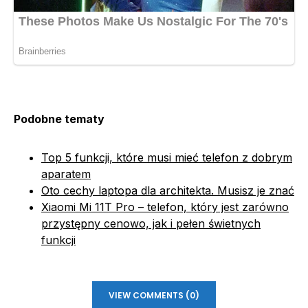
Podobne tematy
Top 5 funkcji, które musi mieć telefon z dobrym
aparatem
Oto cechy laptopa dla architekta. Musisz je znać
Xiaomi Mi 11T Pro – telefon, który jest zarówno
przystępny cenowo, jak i pełen świetnych
funkcji
VIEW COMMENTS (0)