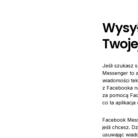
Wysył
Twojej
Jeśli szukasz 
Messenger to ap
wiadomości tek
z Facebooka na
za pomocą Face
co ta aplikacj
Facebook Mess
jeśli chcesz. 
usuwając wiado