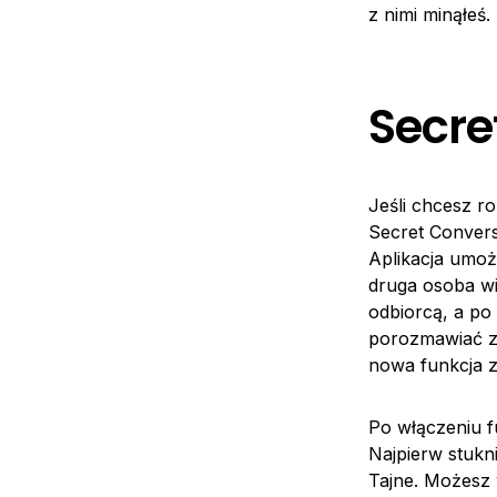
z nimi minąłeś
Secre
Jeśli chcesz r
Secret Convers
Aplikacja umoż
druga osoba wi
odbiorcą, a po
porozmawiać z 
nowa funkcja z
Po włączeniu f
Najpierw stukn
Tajne. Możesz 