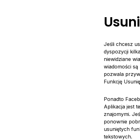
Usuni
Jeśli chcesz u
dyspozycji kil
niewidziane wi
wiadomości są
pozwala przywr
Funkcję Usuni
Ponadto Facebo
Aplikacja jest 
znajomymi. Jeś
ponownie pobra
usuniętych fun
tekstowych.