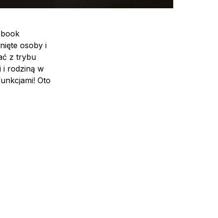
ebook
nięte osoby i
ać z trybu
 i rodziną w
funkcjami! Oto