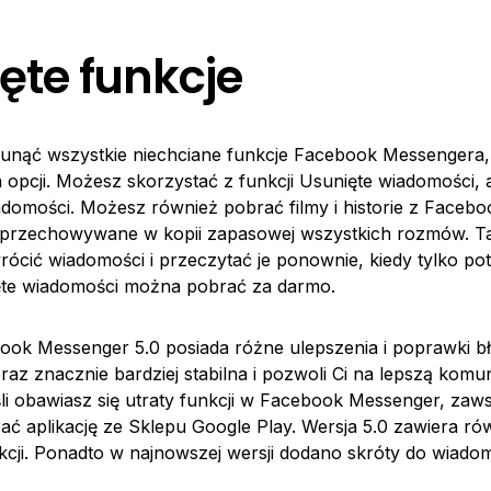
ęte funkcje
sunąć wszystkie niechciane funkcje Facebook Messengera
ka opcji. Możesz skorzystać z funkcji Usunięte wiadomości,
adomości. Możesz również pobrać filmy i historie z Facebo
 przechowywane w kopii zapasowej wszystkich rozmów. Ta
ócić wiadomości i przeczytać je ponownie, kiedy tylko pot
ęte wiadomości można pobrać za darmo.
ok Messenger 5.0 posiada różne ulepszenia i poprawki b
teraz znacznie bardziej stabilna i pozwoli Ci na lepszą komu
li obawiasz się utraty funkcji w Facebook Messenger, za
ć aplikację ze Sklepu Google Play. Wersja 5.0 zawiera równ
kcji. Ponadto w najnowszej wersji dodano skróty do wiado