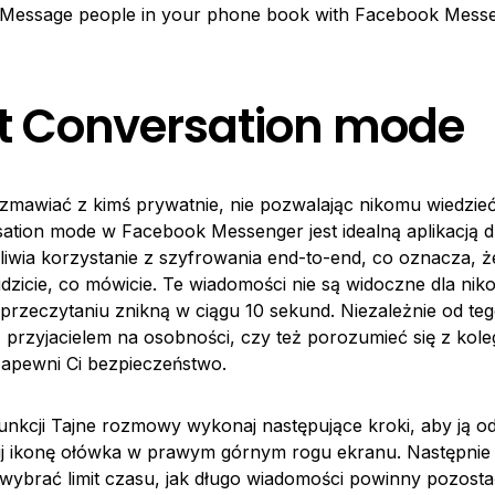
. Message people in your phone book with Facebook Mess
t Conversation mode
ozmawiać z kimś prywatnie, nie pozwalając nikomu wiedzie
ation mode w Facebook Messenger jest idealną aplikacją dl
liwia korzystanie z szyfrowania end-to-end, co oznacza, że
dzicie, co mówicie. Te wiadomości nie są widoczne dla nik
 przeczytaniu znikną w ciągu 10 sekund. Niezależnie od te
przyjacielem na osobności, czy też porozumieć się z koleg
apewni Ci bezpieczeństwo.
unkcji Tajne rozmowy wykonaj następujące kroki, aby ją o
ij ikonę ołówka w prawym górnym rogu ekranu. Następnie 
wybrać limit czasu, jak długo wiadomości powinny pozosta