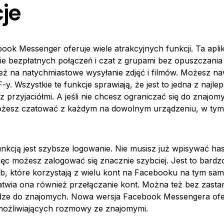
je
book Messenger oferuje wiele atrakcyjnych funkcji. Ta apli
e bezpłatnych połączeń i czat z grupami bez opuszczania
ż na natychmiastowe wysyłanie zdjęć i filmów. Możesz na
F-y. Wszystkie te funkcje sprawiają, że jest to jedna z najlep
 z przyjaciółmi. A jeśli nie chcesz ograniczać się do znajom
żesz czatować z każdym na dowolnym urządzeniu, w tym
unkcją jest szybsze logowanie. Nie musisz już wpisywać hasł
ięc możesz zalogować się znacznie szybciej. Jest to bard
ób, które korzystają z wielu kont na Facebooku na tym sa
atwia ona również przełączanie kont. Można też bez zasta
ądze do znajomych. Nowa wersja Facebook Messengera ofe
umożliwiających rozmowy ze znajomymi.