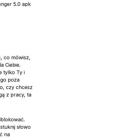
enger 5.0 apk
ć, co mówisz,
a Ciebie.
 tylko Ty i
ogo poza
go, czy chcesz
ą z pracy, ta
dblokować.
stuknij słowo
ć na