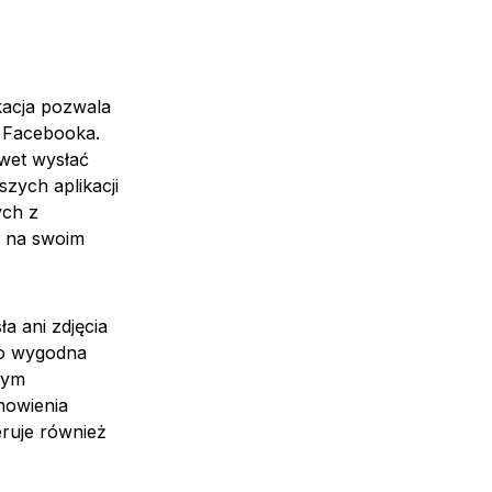
kacja pozwala
 Facebooka.
wet wysłać
szych aplikacji
ych z
 na swoim
a ani zdjęcia
zo wygodna
mym
nowienia
ruje również