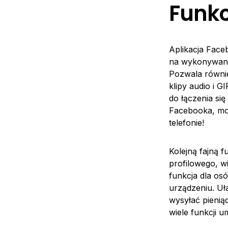
Funkc
Aplikacja Face
na wykonywani
Pozwala równie
klipy audio i GI
do łączenia się
Facebooka, mo
telefonie!
Kolejną fajną f
profilowego, w
funkcja dla os
urządzeniu. Uł
wysyłać pieni
wiele funkcji 