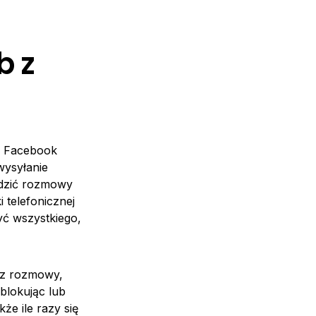
b z
ą, Facebook
wysyłanie
adzić rozmowy
 telefonicznej
yć wszystkiego,
 z rozmowy,
blokując lub
że ile razy się