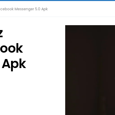
acebook Messenger 5.0 Apk
z
ook
 Apk