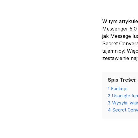
W tym artykule
Messenger 5.0 
jak Message lud
Secret Convers
tajemnicy! Więc
zestawienie naj
Spis Treści:
1
Funkcje
2
Usunięte fu
3
Wysyłaj wia
4
Secret Con