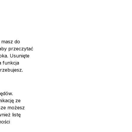
, masz do
 aby przeczytać
oka. Usunięte
 funkcja
rzebujesz.
łędów.
nikację ze
wsze możesz
ież listę
mości